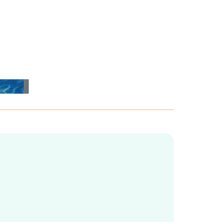
Jak długo jedzenie może stać
Dlaczego warto postawić na
w lodówce?
pływanie?