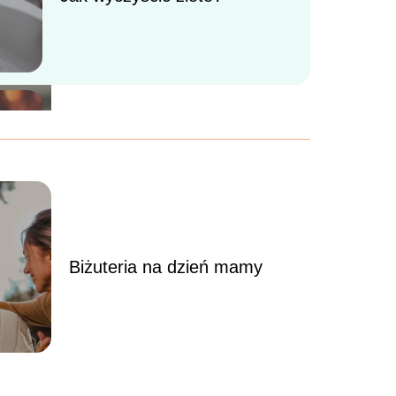
jedzenie? 10 praktycznych
sposobów
Czy macierzyński wlicza się
do emerytury?
Biżuteria na dzień mamy
Jak zrobić chwosty?