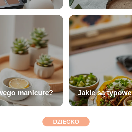
owego manicure?
Jakie są typow
DZIECKO