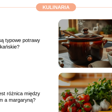
KULINARIA
są typowe potrawy
kańskie?
wiek dziecka jest
udniejszy dla rodziców?
est różnica między
m a margaryną?