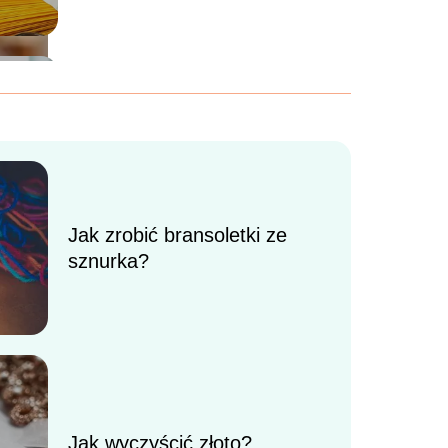
Jak zrobić bransoletki ze
sznurka?
Jak przestać marnować
Jak wyczyścić złoto?