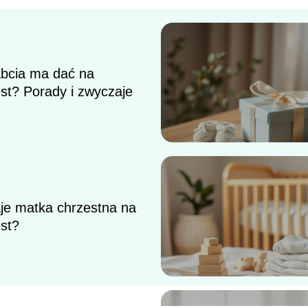
abcia ma dać na
st? Porady i zwyczaje
aje matka chrzestna na
st?