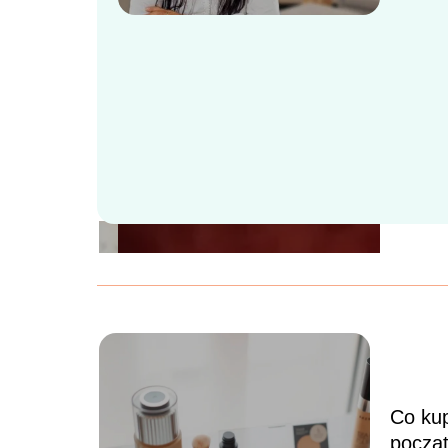
Jak 
psych
dla r
Zdrow
prost
Co kup
począ