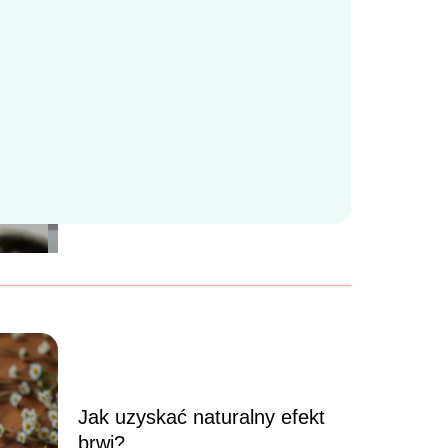
Jak skutecznie adaptować
dziecko w pierwszych dniach
w żłobku?
Yerba mate: dlaczego warto
ją pić?
Jak uzyskać naturalny efekt
brwi?