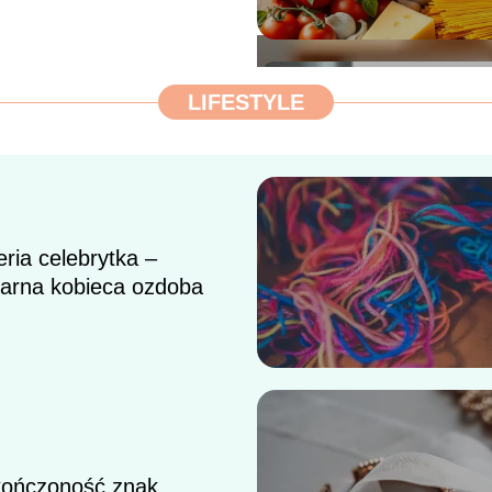
LIFESTYLE
eria celebrytka –
larna kobieca ozdoba
rawidłowo smażyć na
kończoność znak