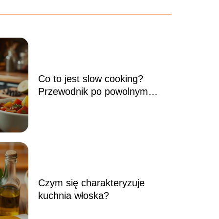
Co to jest slow cooking?
Przewodnik po powolnym
gotowaniu
Kiedy powiedzieć dziecku, że
będzie miała rodzeństwo?
Czym się charakteryzuje
kuchnia włoska?