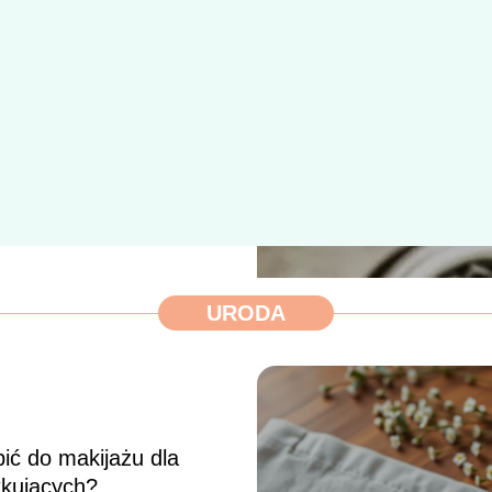
żłobek wpływa na
ikę dziecka – poradnik
odziców
URODA
y i piękny uśmiech? To
e!
ić do makijażu dla
tkujących?