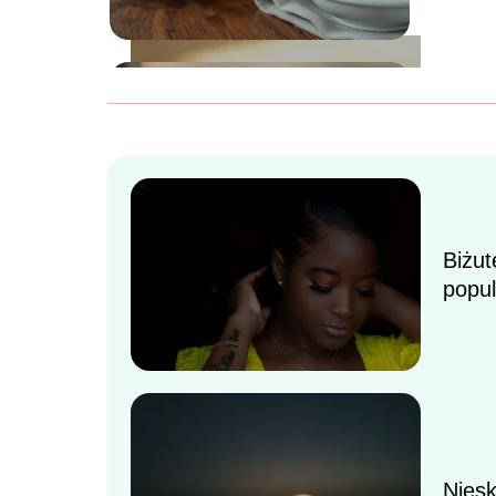
Biżut
popu
Jak p
Nies