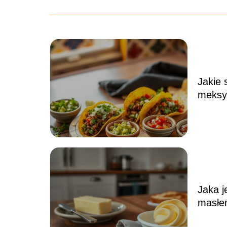
Jakie 
meksy
Jaki 
najtr
Jaka j
masłe