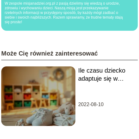
W zespole misjanadziei.org.pl z pasją dzielimy się wiedzą o urodzie,
zdrowiu i wychowaniu dzieci. Naszą misją jest przekazywanie
rzetelnych informacji w przystępny sposób, by każdy mógł zadbać o
siebie i swoich najbliższych. Razem sprawiamy, że trudne tematy stają
się proste!
Może Cię również zainteresować
Ile czasu dziecko
adaptuje się w
żłobku?
2022-08-10