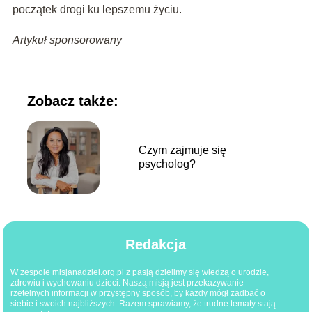
początek drogi ku lepszemu życiu.
Artykuł sponsorowany
Zobacz także:
Czym zajmuje się
psycholog?
Redakcja
W zespole misjanadziei.org.pl z pasją dzielimy się wiedzą o urodzie,
zdrowiu i wychowaniu dzieci. Naszą misją jest przekazywanie
rzetelnych informacji w przystępny sposób, by każdy mógł zadbać o
siebie i swoich najbliższych. Razem sprawiamy, że trudne tematy stają