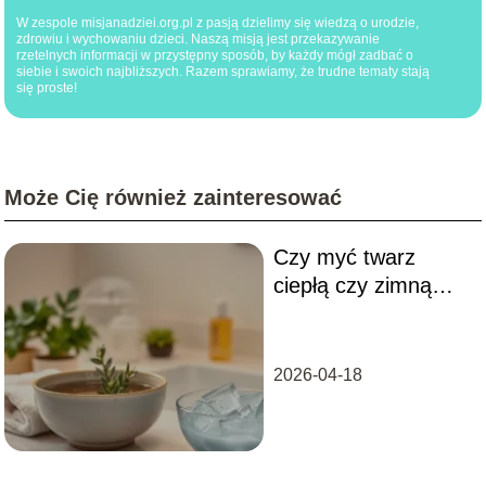
W zespole misjanadziei.org.pl z pasją dzielimy się wiedzą o urodzie,
zdrowiu i wychowaniu dzieci. Naszą misją jest przekazywanie
rzetelnych informacji w przystępny sposób, by każdy mógł zadbać o
siebie i swoich najbliższych. Razem sprawiamy, że trudne tematy stają
się proste!
Może Cię również zainteresować
Czy myć twarz
ciepłą czy zimną
wodą?
2026-04-18