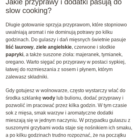
Jakie przyprawy i dodatki pasują do
slow cooking?
Długie gotowanie sprzyja przyprawom, które stopniowo
uwalniają aromat i nie dominują potrawy po kilku
godzinach. Do gulaszy i dań mięsnych świetnie pasuje
liść laurowy
,
ziele angielskie
, czerwone i słodkie
papryki
, a także suszone zioła: majeranek, tymianek,
oregano. Warto sięgać po przyprawy w postaci sypkiej,
łatwej do rozmieszania z sosem i płynem, którym
zalewasz składniki.
Gdy gotujesz w wolnowarze, często wystarczy wlać do
środka szklankę
wody
lub bulionu, dodać przyprawy i
pozwolić im pracować przez kilka godzin. W tym czasie
sok z mięsa, smak warzyw i aromatyczne dodatki
mieszają się w jednym naczyniu. W przypadku gulaszu z
suszonymi grzybami woda staje się nośnikiem ich smaku,
a po kilku godzinach trudno rozpoznać, że na początku