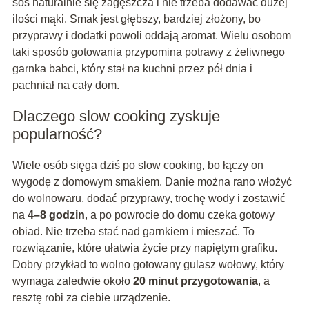
sos naturalnie się zagęszcza i nie trzeba dodawać dużej
ilości mąki. Smak jest głębszy, bardziej złożony, bo
przyprawy i dodatki powoli oddają aromat. Wielu osobom
taki sposób gotowania przypomina potrawy z żeliwnego
garnka babci, który stał na kuchni przez pół dnia i
pachniał na cały dom.
Dlaczego slow cooking zyskuje
popularność?
Wiele osób sięga dziś po slow cooking, bo łączy on
wygodę z domowym smakiem. Danie można rano włożyć
do wolnowaru, dodać przyprawy, trochę wody i zostawić
na
4–8 godzin
, a po powrocie do domu czeka gotowy
obiad. Nie trzeba stać nad garnkiem i mieszać. To
rozwiązanie, które ułatwia życie przy napiętym grafiku.
Dobry przykład to wolno gotowany gulasz wołowy, który
wymaga zaledwie około
20 minut przygotowania
, a
resztę robi za ciebie urządzenie.