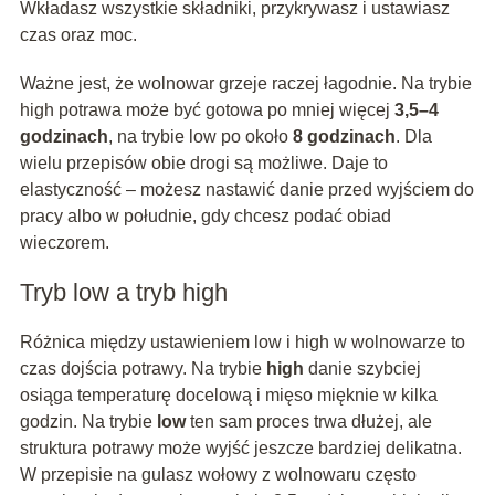
Wkładasz wszystkie składniki, przykrywasz i ustawiasz
czas oraz moc.
Ważne jest, że wolnowar grzeje raczej łagodnie. Na trybie
high potrawa może być gotowa po mniej więcej
3,5–4
godzinach
, na trybie low po około
8 godzinach
. Dla
wielu przepisów obie drogi są możliwe. Daje to
elastyczność – możesz nastawić danie przed wyjściem do
pracy albo w południe, gdy chcesz podać obiad
wieczorem.
Tryb low a tryb high
Różnica między ustawieniem low i high w wolnowarze to
czas dojścia potrawy. Na trybie
high
danie szybciej
osiąga temperaturę docelową i mięso mięknie w kilka
godzin. Na trybie
low
ten sam proces trwa dłużej, ale
struktura potrawy może wyjść jeszcze bardziej delikatna.
W przepisie na gulasz wołowy z wolnowaru często