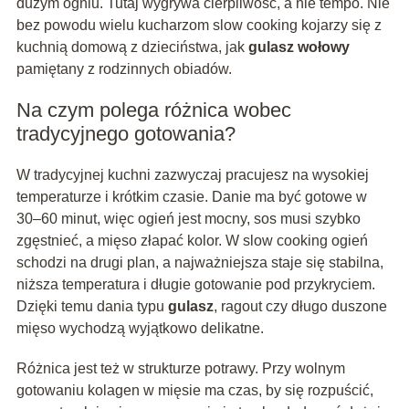
dużym ogniu. Tutaj wygrywa cierpliwość, a nie tempo. Nie
bez powodu wielu kucharzom slow cooking kojarzy się z
kuchnią domową z dzieciństwa, jak
gulasz wołowy
pamiętany z rodzinnych obiadów.
Na czym polega różnica wobec
tradycyjnego gotowania?
W tradycyjnej kuchni zazwyczaj pracujesz na wysokiej
temperaturze i krótkim czasie. Danie ma być gotowe w
30–60 minut, więc ogień jest mocny, sos musi szybko
zgęstnieć, a mięso złapać kolor. W slow cooking ogień
schodzi na drugi plan, a najważniejsza staje się stabilna,
niższa temperatura i długie gotowanie pod przykryciem.
Dzięki temu dania typu
gulasz
, ragout czy długo duszone
mięso wychodzą wyjątkowo delikatne.
Różnica jest też w strukturze potrawy. Przy wolnym
gotowaniu kolagen w mięsie ma czas, by się rozpuścić,