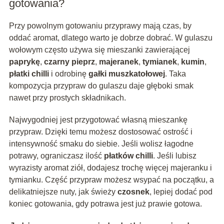
gotowania?
Przy powolnym gotowaniu przyprawy mają czas, by
oddać aromat, dlatego warto je dobrze dobrać. W gulaszu
wołowym często używa się mieszanki zawierającej
paprykę
,
czarny pieprz
,
majeranek
,
tymianek
,
kumin
,
płatki chilli
i odrobinę
gałki muszkatołowej
. Taka
kompozycja przypraw do gulaszu daje głęboki smak
nawet przy prostych składnikach.
Najwygodniej jest przygotować własną mieszankę
przypraw. Dzięki temu możesz dostosować ostrość i
intensywność smaku do siebie. Jeśli wolisz łagodne
potrawy, ograniczasz ilość
płatków chilli
. Jeśli lubisz
wyrazisty aromat ziół, dodajesz trochę więcej majeranku i
tymianku. Część przypraw możesz wsypać na początku, a
delikatniejsze nuty, jak świeży
czosnek
, lepiej dodać pod
koniec gotowania, gdy potrawa jest już prawie gotowa.