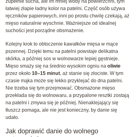
zupełnie sucha, ale im mniej wody na powierzchni, tym
łatwiej złapie ładny kolor na patelni. Część osób używa
ręczników papierowych, inni po prostu chwilę czekają, aż
mięso naturalnie wyschnie. Ważniejsze od idealnej
suchości jest porządne obsmażenie.
Kolejny krok to obtoczenie kawałków mięsa w mące
pszennej. Dzięki temu na patelni powstaje delikatna
skórka, a później sos w wolnowarze lepiej gęstnieje.
Mięso smaży się na średnio wysokim ogniu na
oliwie
przez około
10–15 minut
, aż stanie się złociste. W tym
czasie mąka może się lekko przyklejać do dna patelni.
Nie trzeba się tym przejmować. Obsmażone mięso
przekłada się do wolnowaru, a przypalone resztki zostają
na patelni i zmywa się je później. Nienaklejający się
tłuszcz pomaga, ale nie jest konieczny, by danie się
udało.
Jak doprawić danie do wolnego