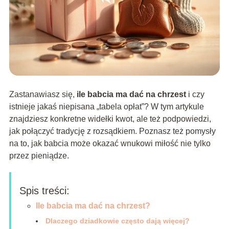
Zastanawiasz się,
ile babcia ma dać na chrzest
i czy
istnieje jakaś niepisana „tabela opłat”? W tym artykule
znajdziesz konkretne widełki kwot, ale też podpowiedzi,
jak połączyć tradycję z rozsądkiem. Poznasz też pomysły
na to, jak babcia może okazać wnukowi miłość nie tylko
przez pieniądze.
Spis treści:
Ile babcia ma dać na chrzest?
Dlaczego dziadkowie często dają więcej?