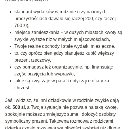
standard wydatków w rodzinie (czy na innych
uroczystościach dawało się raczej 200, czy raczej
700 zł),
miejsce zamieszkania – w dużych miastach kwoty są
zwykle wyższe niż w małych miejscowościach,
Twoje realne dochody i stałe wydatki miesięczne,
to, czy oprócz pieniędzy planujesz kupić większy
prezent rzeczowy,
czy pomagasz też organizacyjnie, np. finansując
część przyjęcia lub wyprawki,
jakie są zwyczaje w parafii dotyczące ofiary za
chrzest.
Jeśli widzisz, że inni dziadkowie w rodzinie zwykle dają
ok.
500 zł
, a Twoja sytuacja nie pozwala na taką kwotę,
spokojnie możesz zmniejszyć sumę i dołożyć osobisty,
symboliczny prezent. Taktowna rozmowa z rodzicami
dziecka często rozwiewa wątpliwości szybciej niż długie