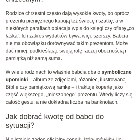
Rodzice chrzestni często dają wysokie kwoty, bo oprócz
prezentu pieniężnego kupują też świecę i szatkę, a w
niektórych parafiach opłacają wpis do księgi czy ofiarę „co
łaska”. Ich zakres wydatków bywa więc szerszy. Babcia
nie ma obowiązku dorównywać takim prezentom. Może
dać mniej, podkreślając swoją rolę raczej obecnością i
pamiątką niż samą sumą.
W wielu rodzinach to właśnie babcia dba o
symboliczne
upominki
– album ze zdjęciami, różaniec, ilustrowaną
Biblię czy pamiątkową ramkę – i traktuje kopertę jako
część większego, „mieszanego” prezentu. Wtedy liczy się
całość gestu, a nie dokładna liczba na banknotach.
Jak dobrać kwotę od babci do
sytuacji?
Nie istnieje żaden oficjalny cennik, który mówiłby, ile