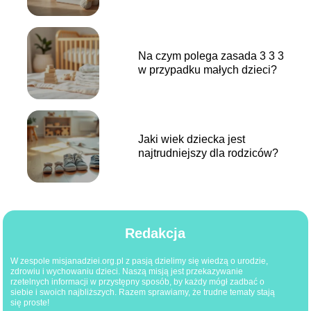
Na czym polega zasada 3 3 3
w przypadku małych dzieci?
Jaki wiek dziecka jest
najtrudniejszy dla rodziców?
Redakcja
W zespole misjanadziei.org.pl z pasją dzielimy się wiedzą o urodzie,
zdrowiu i wychowaniu dzieci. Naszą misją jest przekazywanie
rzetelnych informacji w przystępny sposób, by każdy mógł zadbać o
siebie i swoich najbliższych. Razem sprawiamy, że trudne tematy stają
się proste!