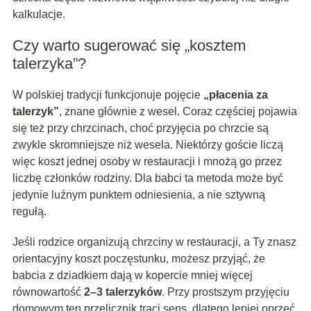
kalkulacje.
Czy warto sugerować się „kosztem
talerzyka”?
W polskiej tradycji funkcjonuje pojęcie
„płacenia za
talerzyk”
, znane głównie z wesel. Coraz częściej pojawia
się też przy chrzcinach, choć przyjęcia po chrzcie są
zwykle skromniejsze niż wesela. Niektórzy goście liczą
więc koszt jednej osoby w restauracji i mnożą go przez
liczbę członków rodziny. Dla babci ta metoda może być
jedynie luźnym punktem odniesienia, a nie sztywną
regułą.
Jeśli rodzice organizują chrzciny w restauracji, a Ty znasz
orientacyjny koszt poczęstunku, możesz przyjąć, że
babcia z dziadkiem dają w kopercie mniej więcej
równowartość
2–3 talerzyków
. Przy prostszym przyjęciu
domowym ten przelicznik traci sens, dlatego lepiej oprzeć