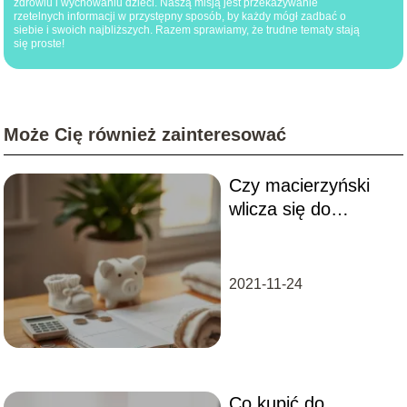
zdrowiu i wychowaniu dzieci. Naszą misją jest przekazywanie
rzetelnych informacji w przystępny sposób, by każdy mógł zadbać o
siebie i swoich najbliższych. Razem sprawiamy, że trudne tematy stają
się proste!
Może Cię również zainteresować
Czy macierzyński
wlicza się do
emerytury?
2021-11-24
Co kupić do