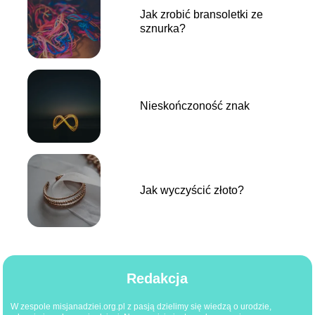
Jak zrobić bransoletki ze
sznurka?
Nieskończoność znak
Jak wyczyścić złoto?
Redakcja
W zespole misjanadziei.org.pl z pasją dzielimy się wiedzą o urodzie,