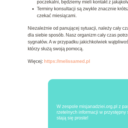
poczekalni, będziemy mieli kontakt z jakąko
Terminy konsultacji są zwykle znacznie króts
czekać miesiącami.
Niezależnie od panującej sytuacji, należy cały c
dla siebie sposób. Nasz organizm cały czas potr
sygnałów. A w przypadku jakichkolwiek wątpliwoś
którzy służą swoją pomocą.
Więcej:
https://melissamed.pl
W zespole misjanadziei.org.pl z pa
rzetelnych informacji w przystępny
stają się proste!