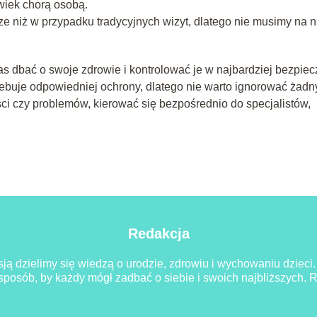
lwiek chorą osobą.
ze niż w przypadku tradycyjnych wizyt, dlatego nie musimy na n
zas dbać o swoje zdrowie i kontrolować je w najbardziej bezpie
zebuje odpowiedniej ochrony, dlatego nie warto ignorować żadn
ci czy problemów, kierować się bezpośrednio do specjalistów,
Redakcja
sją dzielimy się wiedzą o urodzie, zdrowiu i wychowaniu dzieci
 sposób, by każdy mógł zadbać o siebie i swoich najbliższych.