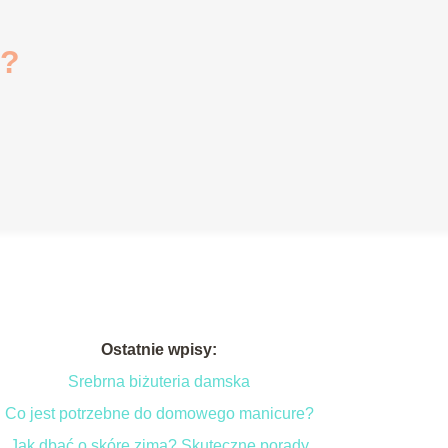
i?
Ostatnie wpisy:
Srebrna biżuteria damska
Co jest potrzebne do domowego manicure?
Jak dbać o skórę zimą? Skuteczne porady