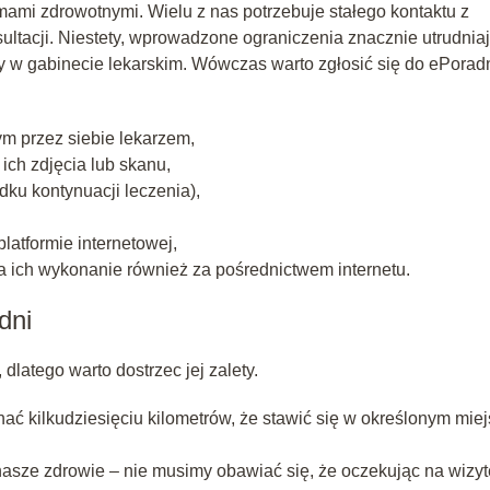
mami zdrowotnymi. Wielu z nas potrzebuje stałego kontaktu z
ultacji. Niestety, wprowadzone ograniczenia znacznie utrudnia
ty w gabinecie lekarskim. Wówczas warto zgłosić się do ePoradn
nym przez siebie lekarzem,
ch zdjęcia lub skanu,
dku kontynuacji leczenia),
latformie internetowej,
za ich wykonanie również za pośrednictwem internetu.
dni
dlatego warto dostrzec jej zalety.
ać kilkudziesięciu kilometrów, że stawić się w określonym mie
asze zdrowie – nie musimy obawiać się, że oczekując na wizy