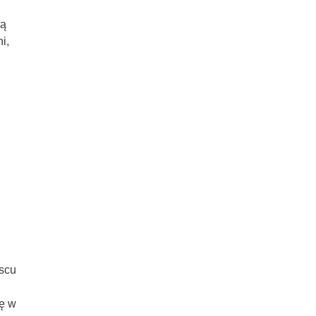
ją
i,
jscu
tę w