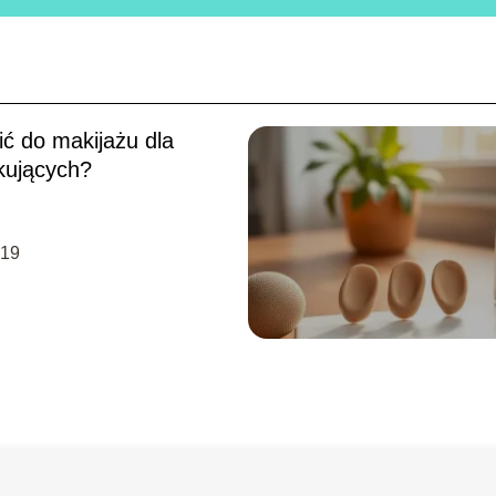
ić do makijażu dla
kujących?
-19