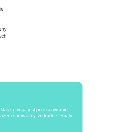
ie
czny
ych
. Naszą misją jest przekazywanie
 Razem sprawiamy, że trudne tematy