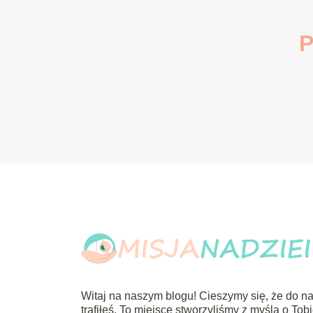
P
Witaj na naszym blogu! Cieszymy się, że do n
trafiłeś. To miejsce stworzyliśmy z myślą o Tob