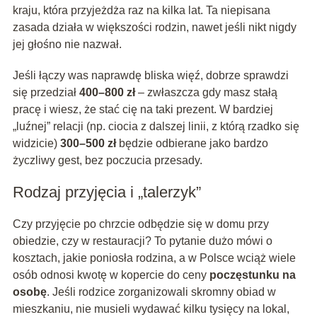
kraju, która przyjeżdża raz na kilka lat. Ta niepisana
zasada działa w większości rodzin, nawet jeśli nikt nigdy
jej głośno nie nazwał.
Jeśli łączy was naprawdę bliska więź, dobrze sprawdzi
się przedział
400–800 zł
– zwłaszcza gdy masz stałą
pracę i wiesz, że stać cię na taki prezent. W bardziej
„luźnej” relacji (np. ciocia z dalszej linii, z którą rzadko się
widzicie)
300–500 zł
będzie odbierane jako bardzo
życzliwy gest, bez poczucia przesady.
Rodzaj przyjęcia i „talerzyk”
Czy przyjęcie po chrzcie odbędzie się w domu przy
obiedzie, czy w restauracji? To pytanie dużo mówi o
kosztach, jakie poniosła rodzina, a w Polsce wciąż wiele
osób odnosi kwotę w kopercie do ceny
poczęstunku na
osobę
. Jeśli rodzice zorganizowali skromny obiad w
mieszkaniu, nie musieli wydawać kilku tysięcy na lokal,