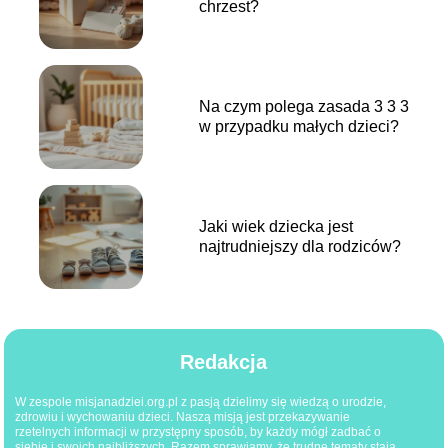
chrzest?
Na czym polega zasada 3 3 3
w przypadku małych dzieci?
Jaki wiek dziecka jest
najtrudniejszy dla rodziców?
Redakcja
W zespole misjanadziei.org.pl z pasją dzielimy się wiedzą o urodzie,
zdrowiu i wychowaniu dzieci. Naszą misją jest przekazywanie
rzetelnych informacji w przystępny sposób, by każdy mógł zadbać o
siebie i swoich najbliższych. Razem sprawiamy, że trudne tematy stają