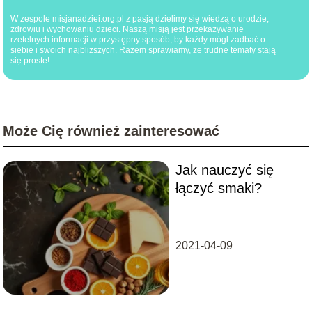
W zespole misjanadziei.org.pl z pasją dzielimy się wiedzą o urodzie,
zdrowiu i wychowaniu dzieci. Naszą misją jest przekazywanie
rzetelnych informacji w przystępny sposób, by każdy mógł zadbać o
siebie i swoich najbliższych. Razem sprawiamy, że trudne tematy stają
się proste!
Może Cię również zainteresować
Jak nauczyć się
łączyć smaki?
2021-04-09